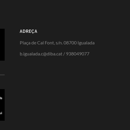
ADREÇA
Plaça de Cal Font, s/n. 08700 Igualada
b.igualada.c@diba.cat / 938049077