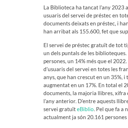
La Biblioteca ha tancat l’any 2023
usuaris del servei de préstec en tot
documents deixats en préstec, i ha
han arribat als 155.600, fet que su
El servei de préstec gratuït de tot 
un dels puntals de les biblioteques.
persones, un 14% més que el 2022.
d’usuaris del servei en totes les fra
anys, que han crescut en un 35%, i
augmentat en un 17%. En total el 2
documents, la majoria llibres, xifr
l’any anterior. D’entre aquests llibr
servei gratuït
eBiblio
. Pel que fa a
actualment ja són 20.161 persones q