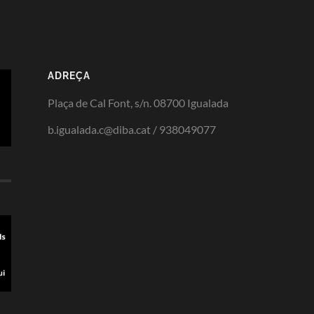
ADREÇA
Plaça de Cal Font, s/n. 08700 Igualada
b.igualada.c@diba.cat / 938049077