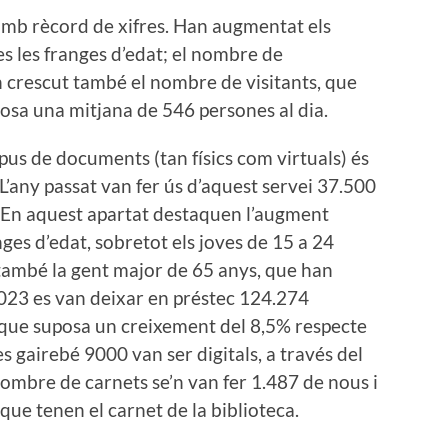
 amb rècord de xifres. Han augmentat els
es les franges d’edat; el nombre de
n crescut també el nombre de visitants, que
posa una mitjana de 546 persones al dia.
tipus de documents (tan físics com virtuals) és
 L’any passat van fer ús d’aquest servei 37.500
 En aquest apartat destaquen l’augment
nges d’edat, sobretot els joves de 15 a 24
 també la gent major de 65 anys, que han
023 es van deixar en préstec 124.274
a que suposa un creixement del 8,5% respecte
es gairebé 9000 van ser digitals, a través del
 nombre de carnets se’n van fer 1.487 de nous i
ue tenen el carnet de la biblioteca.