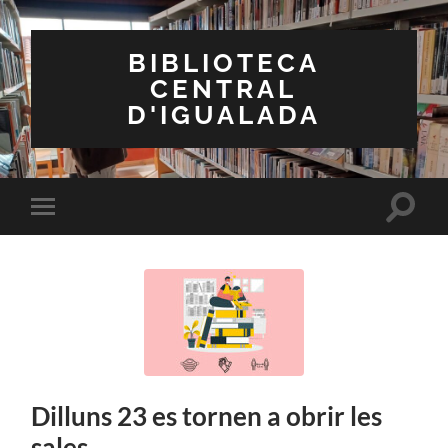
BIBLIOTECA
CENTRAL
D'IGUALADA
Toggle
Toggle
search
mobile
field
menu
Dilluns 23 es tornen a obrir les
sales