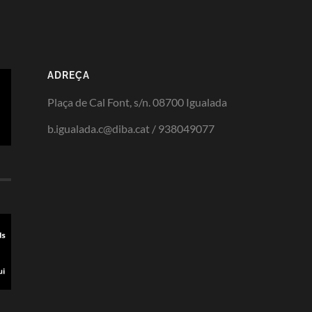
ADREÇA
Plaça de Cal Font, s/n. 08700 Igualada
b.igualada.c@diba.cat / 938049077