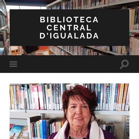
BIBLIOTECA
CENTRAL
D'IGUALADA
Toggle
Toggle
search
mobile
field
menu