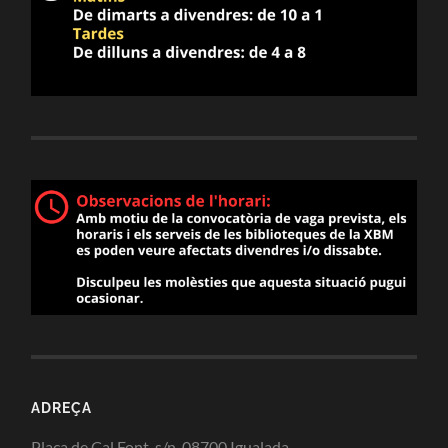
ADREÇA
Plaça de Cal Font, s/n. 08700 Igualada