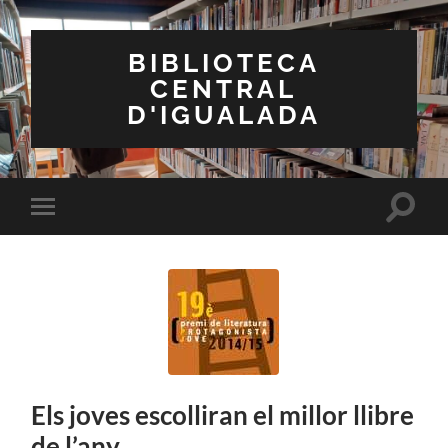
BIBLIOTECA
CENTRAL
D'IGUALADA
Toggle
Toggle
search
mobile
field
menu
Els joves escolliran el millor llibre
de l’any