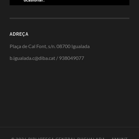
ADREÇA
Plaça de Cal Font, s/n. 08700 Igualada
b.igualada.c@diba.cat / 938049077