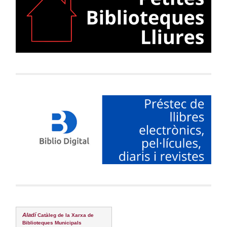
Aladí
Catàleg de la Xarxa de
Biblioteques Municipals