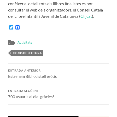
conèixer al detall tots els llibres finalistes es pot
consultar el web dels organitzadors, el Consell Català
del Llibre Infantil i Juvenil de Catalunya (
Clijcat
).
Twitter
Facebook
Activitats
CLUBS DE LECTURA
ENTRADA ANTERIOR
Estrenem Bibliocistell eròtic
ENTRADA SEGÜENT
700 usuaris al dia: gràcies!