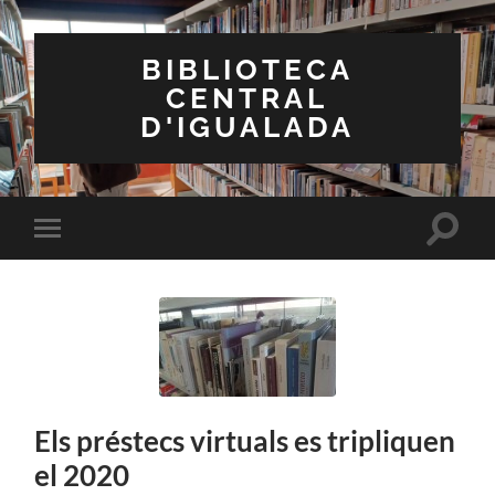
BIBLIOTECA
CENTRAL
D'IGUALADA
Toggle
Toggle
search
mobile
field
menu
Els préstecs virtuals es tripliquen
el 2020