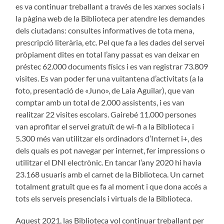
es va continuar treballant a través de les xarxes socials i
la pàgina web de la Biblioteca per atendre les demandes
dels ciutadans: consultes informatives de tota mena,
prescripció literària, etc. Pel que fa a les dades del servei
pròpiament dites en total l’any passat es van deixar en
préstec 62.000 documents físics i es van registrar 73.809
visites. Es van poder fer una vuitantena d’activitats (a la
foto, presentació de «Juno», de Laia Aguilar), que van
comptar amb un total de 2.000 assistents, i es van
realitzar 22 visites escolars. Gairebé 11.000 persones
van aprofitar el servei gratuït de wi-fi a la Biblioteca i
5.300 més van utilitzar els ordinadors d’Internet i+, des
dels quals es pot navegar per internet, fer impressions o
utilitzar el DNI electrònic. En tancar l’any 2020 hi havia
23.168 usuaris amb el carnet de la Biblioteca. Un carnet
totalment gratuït que es fa al moment i que dona accés a
tots els serveis presencials i virtuals de la Biblioteca.
Aquest 2021, las Biblioteca vol continuar treballant per