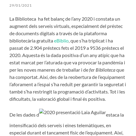
29/01/2021
La Biblioteca ha fet balanç de l’any 2020 i constata un
augment dels serveis virtuals, especialment del préstec
de documents digitals a través de la plataforma
bibliotecària gratuïta
eBiblio
, que s’ha triplicat i ha
passat de 2.904 préstecs fets el 2019 a 9536 préstecs el
2020. Aquesta és la dada positiva d’un any atípic que ha
estat marcat per l’aturada que va provocar la pandèmia i
per les noves maneres de treballar i de
fer Biblioteca
que
ha comportat. Així, des de la reobertura de l’equipament
l’aforament a l’espai s’ha reduït per garantir la seguretat i
també s’ha restringit la programació d’activitats. Tot i les
dificultats, la valoració global i final és positiva.
De les dades d
estaca la
intensificació dels serveis i eines telemàtiques, en
especial durant el tancament físic de l’equipament. Així,