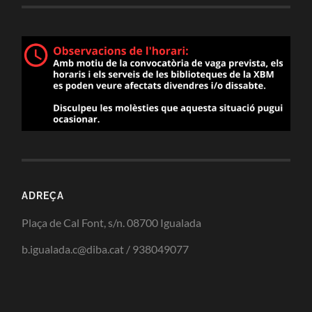
ADREÇA
Plaça de Cal Font, s/n. 08700 Igualada
b.igualada.c@diba.cat / 938049077