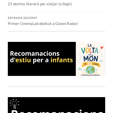
25 destins literaris per viatjar (o llegir)
ENTRADA SEGÜENT
Primer CinemaLab dedicat a Gianni Rodari