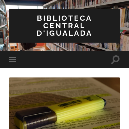
BIBLIOTECA
CENTRAL
D'IGUALADA
Toggle
Toggle
search
mobile
field
menu