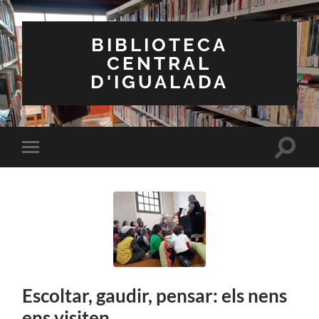
BIBLIOTECA
CENTRAL
D'IGUALADA
Toggle
Toggle
search
mobile
field
menu
Escoltar, gaudir, pensar: els nens
ens visiten