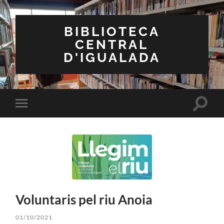
BIBLIOTECA
CENTRAL
D'IGUALADA
Toggle
Toggle
search
mobile
field
menu
Voluntaris pel riu Anoia
01/10/2021