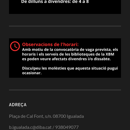
ADREÇA
Plaça de Cal Font, s/n. 08700 Igualada
b.igualada.c@diba.cat / 938049077