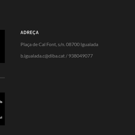
ADREÇA
Plaça de Cal Font, s/n. 08700 Igualada
b.igualada.c@diba.cat / 938049077