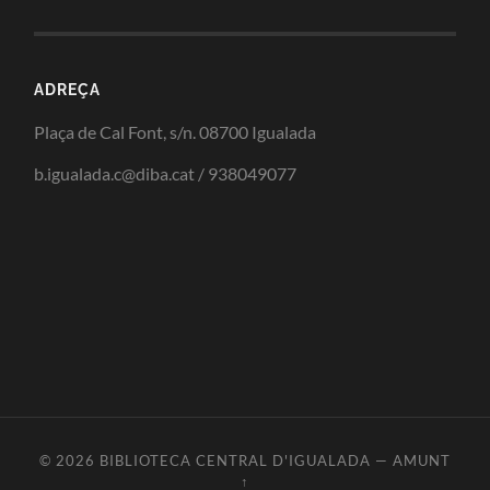
ADREÇA
Plaça de Cal Font, s/n. 08700 Igualada
b.igualada.c@diba.cat / 938049077
© 2026
BIBLIOTECA CENTRAL D'IGUALADA
—
AMUNT
↑