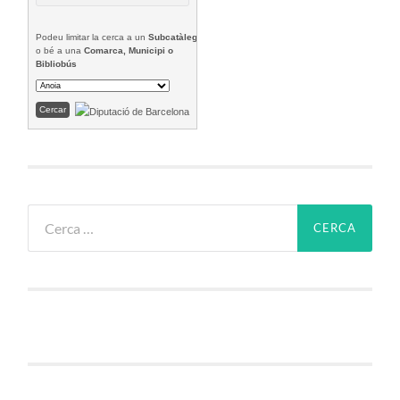
Podeu limitar la cerca a un
Subcatàleg
o bé a una
Comarca, Municipi o
Bibliobús
Cerca: