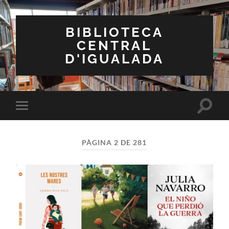
BIBLIOTECA
CENTRAL
D'IGUALADA
Toggle
Toggle
search
mobile
field
menu
PÀGINA 2 DE 281