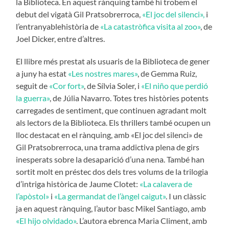
la Biblioteca. En aquest rànquing també hi trobem el
debut del vigatà Gil Pratsobrerroca,
«El joc del silenci»,
i
l’entranyablehistòria de
«La catastròfica visita al zoo»
, de
Joel Dicker, entre d’altres.
El llibre més prestat als usuaris de la Biblioteca de gener
a juny ha estat
«Les nostres mares»
, de Gemma Ruiz,
seguit de
«Cor fort»
, de Sílvia Soler, i
«El niño que perdió
la guerra»
, de Júlia Navarro. Totes tres històries potents
carregades de sentiment, que continuen agradant molt
als lectors de la Biblioteca. Els thrillers també ocupen un
lloc destacat en el rànquing, amb «El joc del silenci» de
Gil Pratsobrerroca, una trama addictiva plena de girs
inesperats sobre la desaparició d’una nena. També han
sortit molt en préstec dos dels tres volums de la trilogia
d’intriga històrica de Jaume Clotet:
«La calavera de
l’apòstol»
i
«La germandat de l’àngel caigut»
. I un clàssic
ja en aquest rànquing, l’autor basc Mikel Santiago, amb
«El hijo olvidado»
. L’autora ebrenca Maria Climent, amb