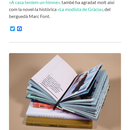
«A casa teníem un himne»,
també ha agradat molt així
com la novel·la històrica
«La modista de Gràcia»
, del
berguedà Marc Font.
Twitter
Facebook