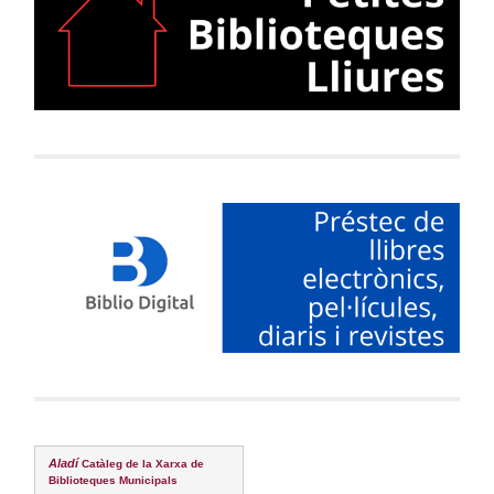
Aladí
Catàleg de la Xarxa de
Biblioteques Municipals