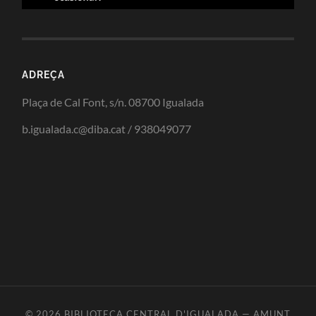
ADREÇA
Plaça de Cal Font, s/n. 08700 Igualada
b.igualada.c@diba.cat / 938049077
© 2026
BIBLIOTECA CENTRAL D'IGUALADA
—
AMUNT