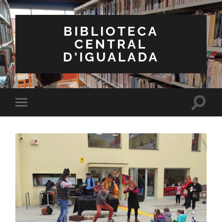
BIBLIOTECA
CENTRAL
D'IGUALADA
Toggle
Toggle
search
mobile
field
menu