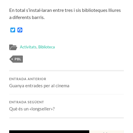
En total s’instal·laran entre tres i sis biblioteques lliures
a diferents barris.
Twitter
Facebook
Activitats
,
Biblioteca
PBL
ENTRADA ANTERIOR
Guanya entrades per al cinema
ENTRADA SEGÜENT
Què és un «longseller»?