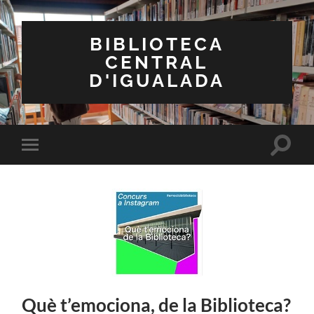
BIBLIOTECA
CENTRAL
D'IGUALADA
Toggle
Toggle
search
mobile
field
menu
Què t’emociona, de la Biblioteca?