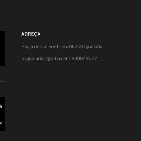
ADREÇA
Plaça de Cal Font, s/n. 08700 Igualada
b.igualada.c@diba.cat / 938049077