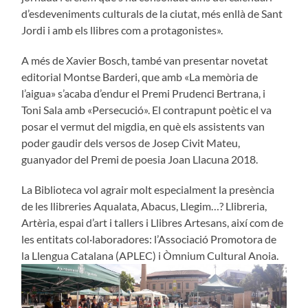
d’esdeveniments culturals de la ciutat, més enllà de Sant
Jordi i amb els llibres com a protagonistes».
A més de Xavier Bosch, també van presentar novetat
editorial Montse Barderi, que amb «La memòria de
l’aigua» s’acaba d’endur el Premi Prudenci Bertrana, i
Toni Sala amb «Persecució». El contrapunt poètic el va
posar el vermut del migdia, en què els assistents van
poder gaudir dels versos de Josep Civit Mateu,
guanyador del Premi de poesia Joan Llacuna 2018.
La Biblioteca vol agrair molt especialment la presència
de les llibreries Aqualata, Abacus, Llegim…? Llibreria,
Artèria, espai d’art i tallers i Llibres Artesans, així com de
les entitats col·laboradores: l’Associació Promotora de
la Llengua Catalana (APLEC) i Òmnium Cultural Anoia.