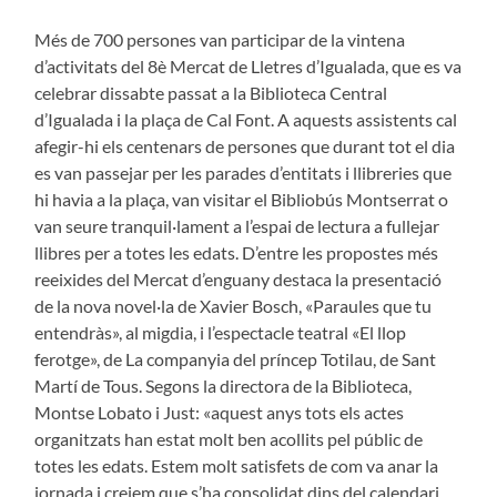
Més de 700 persones van participar de la vintena
d’activitats del 8è Mercat de Lletres d’Igualada, que es va
celebrar dissabte passat a la Biblioteca Central
d’Igualada i la plaça de Cal Font. A aquests assistents cal
afegir-hi els centenars de persones que durant tot el dia
es van passejar per les parades d’entitats i llibreries que
hi havia a la plaça, van visitar el Bibliobús Montserrat o
van seure tranquil·lament a l’espai de lectura a fullejar
llibres per a totes les edats. D’entre les propostes més
reeixides del Mercat d’enguany destaca la presentació
de la nova novel·la de Xavier Bosch, «Paraules que tu
entendràs», al migdia, i l’espectacle teatral «El llop
ferotge», de La companyia del príncep Totilau, de Sant
Martí de Tous. Segons la directora de la Biblioteca,
Montse Lobato i Just: «aquest anys tots els actes
organitzats han estat molt ben acollits pel públic de
totes les edats. Estem molt satisfets de com va anar la
jornada i creiem que s’ha consolidat dins del calendari