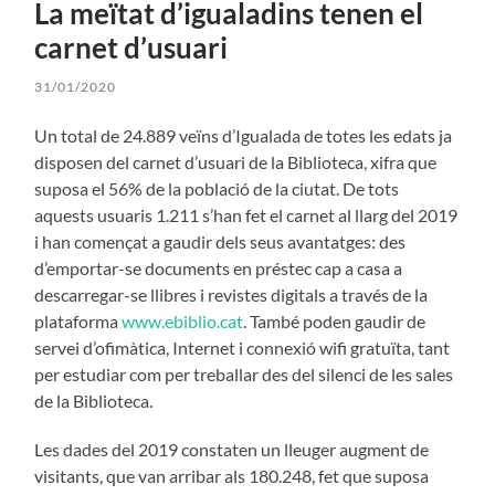
La meïtat d’igualadins tenen el
carnet d’usuari
31/01/2020
Un total de 24.889 veïns d’Igualada de totes les edats ja
disposen del carnet d’usuari de la Biblioteca, xifra que
suposa el 56% de la població de la ciutat. De tots
aquests usuaris 1.211 s’han fet el carnet al llarg del 2019
i han començat a gaudir dels seus avantatges: des
d’emportar-se documents en préstec cap a casa a
descarregar-se llibres i revistes digitals a través de la
plataforma
www.ebiblio.cat
. També poden gaudir de
servei d’ofimàtica, Internet i connexió wifi gratuïta, tant
per estudiar com per treballar des del silenci de les sales
de la Biblioteca.
Les dades del 2019 constaten un lleuger augment de
visitants, que van arribar als 180.248, fet que suposa