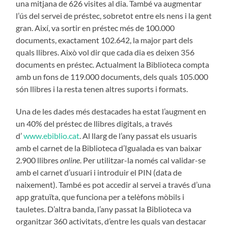
una mitjana de 626 visites al dia. També va augmentar
l’ús del servei de préstec, sobretot entre els nens i la gent
gran. Així, va sortir en préstec més de 100.000
documents, exactament 102.642, la major part dels
quals llibres. Això vol dir que cada dia es deixen 356
documents en préstec. Actualment la Biblioteca compta
amb un fons de 119.000 documents, dels quals 105.000
són llibres i la resta tenen altres suports i formats.
Una de les dades més destacades ha estat l’augment en
un 40% del préstec de llibres digitals, a través
d’
www.ebiblio.cat
. Al llarg de l’any passat els usuaris
amb el carnet de la Biblioteca d’Igualada es van baixar
2.900 llibres
online
. Per utilitzar-la només cal validar-se
amb el carnet d’usuari i introduir el PIN (data de
naixement). També es pot accedir al servei a través d’una
app gratuïta, que funciona per a telèfons mòbils i
tauletes. D’altra banda, l’any passat la Biblioteca va
organitzar 360 activitats, d’entre les quals van destacar