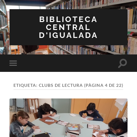
BIBLIOTECA
CENTRAL
D'IGUALADA
Toggle
Toggle
search
mobile
field
menu
ETIQUETA:
CLUBS DE LECTURA
(PÀGINA 4 DE 22)