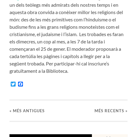
un dels teòlegs més admirats dels nostres temps i en
aquesta obra convida a conèixer millor les religions del
món: des de les més primitives com l’hinduisme o el
budisme fins a les grans religions monoteistes com el
cristianisme, el judaisme i l’islam. Les trobades es faran
els dimecres, un cop al mes, a les 7 de la tarda i
començaran el 25 de gener. El moderador proposarà a
cada tertúlia les pàgines i capítols a llegir per a la
següent trobada. Per participar-hi cal inscriure’s
gratuïtament a la Biblioteca.
Twitter
Facebook
«
MÉS ANTIGUES
MÉS RECENTS »