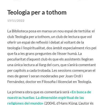
Teologia per a tothom
15/11/2022
La Biblioteca posa en marxa un nou espai de tertúlia: el
club Teologia per a tothom, un club de lectura que vol
oferir un espai de reflexió i debat al voltant de la
teologia i l’espiritualitat, dos àmbit especialment rics pel
que fa a les grans preguntes de l’ésser humà. La
peculiaritat d’aquest club és que els assistents llegiran
una única lectura al llarg del curs, que s’anirà comentant
per capítols a cada trobada. Les sessions començaran el
mes de gener i seran moderades per Joan Ordi i
Fernández, doctor en Filosofia i llicenciat en Teologia.
La primera obra que es comentarà serà
«En busca de
nuestras huellas: La dimensión espiritual de las
religiones del mundo»
(2004), d’Hans Küng. L’autor és