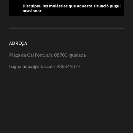
ADREÇA
Plaça de Cal Font, s/n. 08700 Igualada
b.igualada.c@diba.cat / 938049077