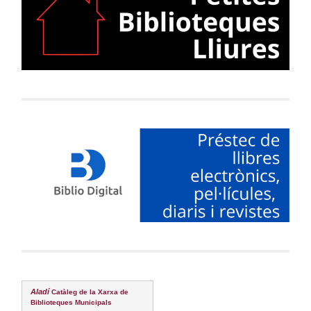
Aladí
Catàleg de la Xarxa de
Biblioteques Municipals