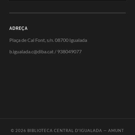
ADREÇA
Plaça de Cal Font, s/n. 08700 Igualada
b.igualada.c@diba.cat / 938049077
© 2026
BIBLIOTECA CENTRAL D'IGUALADA
—
AMUNT