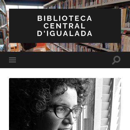
BIBLIOTECA
CENTRAL
D'IGUALADA
Toggle
Toggle
search
mobile
field
menu