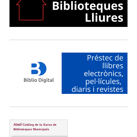
Aladí
Catàleg de la Xarxa de
Biblioteques Municipals