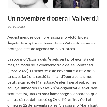
Un novembre d’òpera i Vallverdú
30/10/2023
Aquest mes de novembre la soprano Victòria dels
Àngels i l’escriptor centenari Josep Vallverdú seran els
protagonistes de l’agenda de la Biblioteca.
La soprano Victòria dels Àngels serà protagonista del
mes, en motiu de la commemoració del seu centenari
(1923-2023). El dimecres
8 de novembre
, a les 6 de la
tarda, es farà una
sessió familiar d’òpera
per als més
petits a càrrec de Maria José Anglès. I per al públic més
adult, el
dimecres 15
a les 7 s’ha organitzat «La veu dels
sentiments», una
xerrada homenatge
a la soprano, que
anirà a càrrec del musicòleg Oriol Pérez Treviño. I el
dimecres 22 de novembre a les 7, la soprano Maria Isart