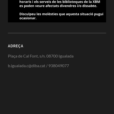
ADREÇA
Plaça de Cal Font, s/n. 08700 Igualada
b.igualada.c@diba.cat / 938049077