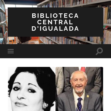
BIBLIOTECA
CENTRAL
D'IGUALADA
Toggle
Toggle
search
mobile
field
menu