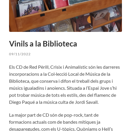
Vinils a la Biblioteca
09/11/2022
Els CD de Red Pèrill, Crisix i Animalístic són les darreres
incorporacions a la Col·lecció Local de Música de la
Biblioteca, que conserva i difon el treball dels grups i
músics igualadins i anoiencs. Situada a l’Espai Jove s’hi
pot trobar música de tots els estils, des del flamenc de
Diego Paqué a la música culta de Jordi Savall.
La major part de CD són de pop-rock, tant de
formacions actuals com de bandes mítiques ja
desaparegudes, com els U-tòpics, Quòniams o Hell’s