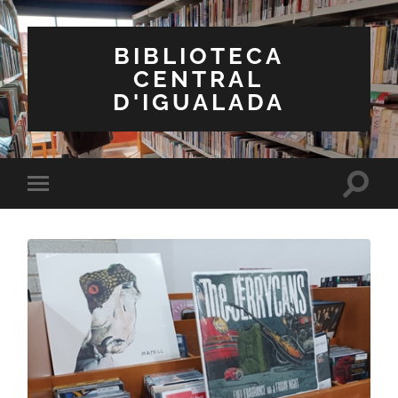
BIBLIOTECA
CENTRAL
D'IGUALADA
Toggle
Toggle
search
mobile
field
menu