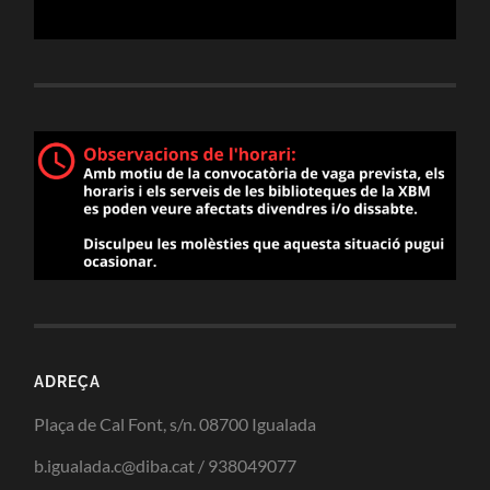
ADREÇA
Plaça de Cal Font, s/n. 08700 Igualada
b.igualada.c@diba.cat / 938049077