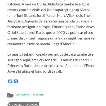
Kitchen. A més de CD la Biblioteca també té alguns
tresors
, com els vinils del ja desaparegut grup Matoll
(amb Toni Sistaré, Jordi Palau i Marc Vila) i dels The
Jerrycans. Aquests darrers són una banda igualadina
formada per Ignition Rojas, Eduard Bisbal, Franc Vives,
Oriol Salat i Jordi Parés que el 2020 va publicar el seu
primer disc «Fuel fragance on a friday night», en què va
col·laborar la mítica banda Dogs d’Amour.
La música infantil creada per grups de casa també té el
seu espai aquí, amb els sons de Els músics del parc i 2
Princeses Barbudes, entre d’altres. I finalment a l’Espai
Jove s’hi ubica el fons Jordi Savall.
Twitter
Facebook
Activitats
,
Col·lecció
COL·LECCIÓ LOCAL