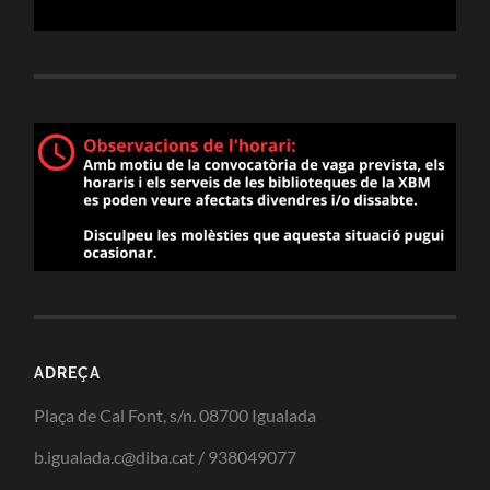
ADREÇA
Plaça de Cal Font, s/n. 08700 Igualada
b.igualada.c@diba.cat / 938049077