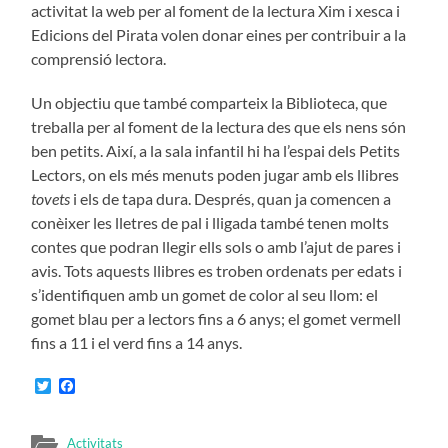
activitat la web per al foment de la lectura Xim i xesca i
Edicions del Pirata volen donar eines per contribuir a la
comprensió lectora.
Un objectiu que també comparteix la Biblioteca, que
treballa per al foment de la lectura des que els nens són
ben petits. Així, a la sala infantil hi ha l’espai dels Petits
Lectors, on els més menuts poden jugar amb els llibres
tovets
i els de tapa dura. Després, quan ja comencen a
conèixer les lletres de pal i lligada també tenen molts
contes que podran llegir ells sols o amb l’ajut de pares i
avis. Tots aquests llibres es troben ordenats per edats i
s’identifiquen amb un gomet de color al seu llom: el
gomet blau per a lectors fins a 6 anys; el gomet vermell
fins a 11 i el verd fins a 14 anys.
Twitter
Facebook
Activitats