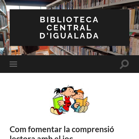
BIBLIOTECA
CENTRAL
D'IGUALADA
Toggle
Toggle
search
mobile
field
menu
Com fomentar la comprensió
lectora amb el joc