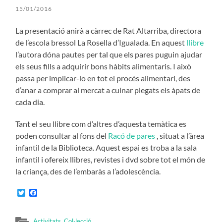
15/01/2016
La presentació anirà a càrrec de Rat Altarriba, directora
de l’escola bressol La Rosella d’Igualada. En aquest
llibre
l’autora dóna pautes per tal que els pares puguin ajudar
els seus fills a adquirir bons hàbits alimentaris. I això
passa per implicar-lo en tot el procés alimentari, des
d’anar a comprar al mercat a cuinar plegats els àpats de
cada dia.
Tant el seu llibre com d’altres d’aquesta temàtica es
poden consultar al fons del
Racó de pares
, situat a l’àrea
infantil de la Biblioteca. Aquest espai es troba a la sala
infantil i ofereix llibres, revistes i dvd sobre tot el món de
la criança, des de l’embaràs a l’adolescència.
Twitter
Facebook
Activitats
,
Col·lecció