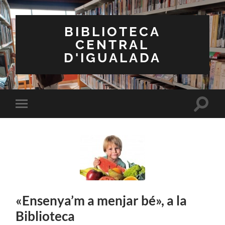
BIBLIOTECA
CENTRAL
D'IGUALADA
Toggle
Toggle
search
mobile
field
menu
«Ensenya’m a menjar bé», a la
Biblioteca