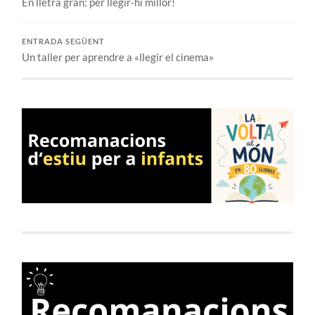
En lletra gran: per llegir-hi millor!
ENTRADA SEGÜENT
Un taller per aprendre a «llegir el cinema»