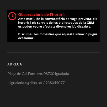
ADREÇA
Plaça de Cal Font, s/n. 08700 Igualada
b.igualada.c@diba.cat / 938049077