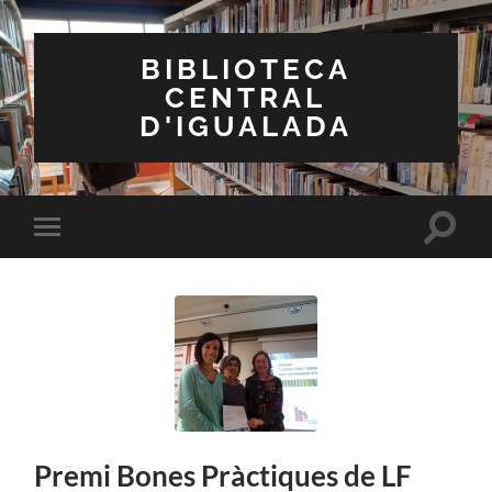
BIBLIOTECA
CENTRAL
D'IGUALADA
Toggle
Toggle
search
mobile
field
menu
Premi Bones Pràctiques de LF