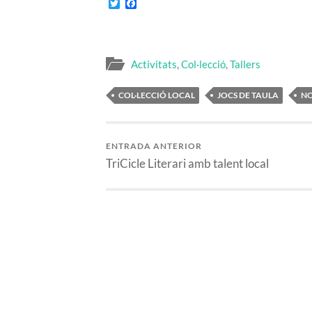
Twitter
Facebook
Activitats
,
Col·lecció
,
Tallers
COL·LECCIÓ LOCAL
JOCS DE TAULA
NO
ENTRADA ANTERIOR
TriCicle Literari amb talent local