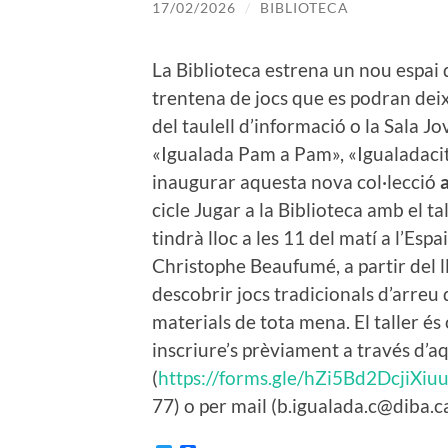
17/02/2026
/
BIBLIOTECA
La Biblioteca estrena un nou espai 
trentena de jocs que es podran deix
del taulell d’informació o la Sala Jov
«Igualada Pam a Pam», «Igualadacity»
inaugurar aquesta nova col·lecció
cicle Jugar a la Biblioteca amb el ta
tindrà lloc a les 11 del matí a l’Espa
Christophe Beaufumé, a partir del 
descobrir jocs tradicionals d’arre
materials de tota mena. El taller és 
inscriure’s prèviament a través d’a
(
https://forms.gle/hZi5Bd2DcjiXiu
77) o per mail (b.igualada.c@diba.ca