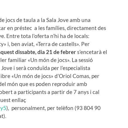
de jocs de taula a la Sala Jove amb una
ar en préstec a les famílies, directament des
e. Entre tota l’oferta n’hi ha de locals:
 i, ben aviat, «Terra de castells». Per
aquest dissabte, dia 21 de febrer
s’encetarà el
ller familiar «Un món de jocs». La sessió
i Jove i serà conduïda per l’especialista
llibre «Un món de jocs» d’Oriol Comas, per
u del món que es poden reproduir amb
obert a participants a partir de 7 anys i cal
quest enllaç
uy5
), personalment, per telèfon (93 804 90
t).