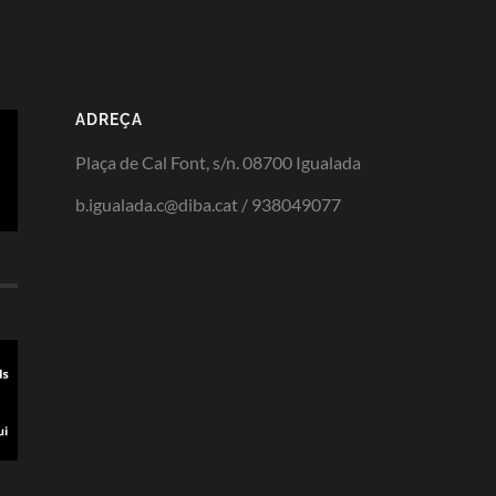
ADREÇA
Plaça de Cal Font, s/n. 08700 Igualada
b.igualada.c@diba.cat / 938049077