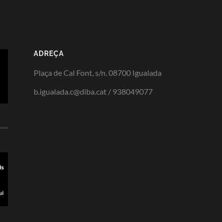
ADREÇA
Plaça de Cal Font, s/n. 08700 Igualada
b.igualada.c@diba.cat / 938049077