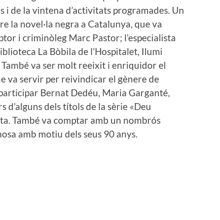
s i de la vintena d’activitats programades. Un
obre la novel·la negra a Catalunya, que va
tor i criminòleg Marc Pastor; l’especialista
Biblioteca La Bòbila de l’Hospitalet, Ilumi
 També va ser molt reeixit i enriquidor el
e va servir per reivindicar el gènere de
n participar Bernat Dedéu, Maria Garganté,
s d’alguns dels títols de la sèrie «Deu
nta. També va comptar amb un nombrós
rmosa amb motiu dels seus 90 anys.