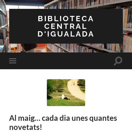
BIBLIOTECA
CENTRAL
D'IGUALADA
Toggle
Toggle
search
mobile
field
menu
Al maig… cada dia unes quantes
novetats!