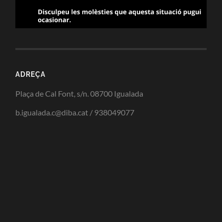
ADREÇA
Plaça de Cal Font, s/n. 08700 Igualada
b.igualada.c@diba.cat / 938049077