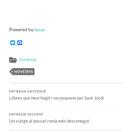
Powered by
Issuu
Twitter
Facebook
Col·lecció
NOVETATS
ENTRADA ANTERIOR
Llibres que hem llegit i recomanem per Sant Jordi
ENTRADA SEGÜENT
Un viatge al passat romà més desconegut