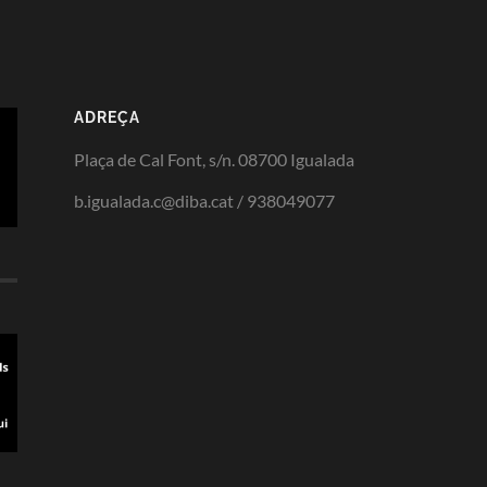
ADREÇA
Plaça de Cal Font, s/n. 08700 Igualada
b.igualada.c@diba.cat / 938049077