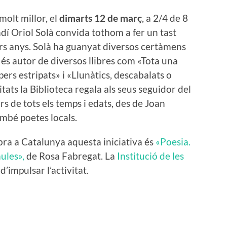
molt millor, el
dimarts 12 de març
, a 2/4 de 8
ladí Oriol Solà convida tothom a fer un tast
ers anys. Solà ha guanyat diversos certàmens
 és autor de diversos llibres com «Tota una
pers estripats» i «Llunàtics, descabalats o
itats la Biblioteca regala als seus seguidor del
s de tots els temps i edats, des de Joan
ambé poetes locals.
ra a Catalunya aquesta iniciativa és
«Poesia.
aules»,
de Rosa Fabregat. La
Institució de les
d’impulsar l’activitat.