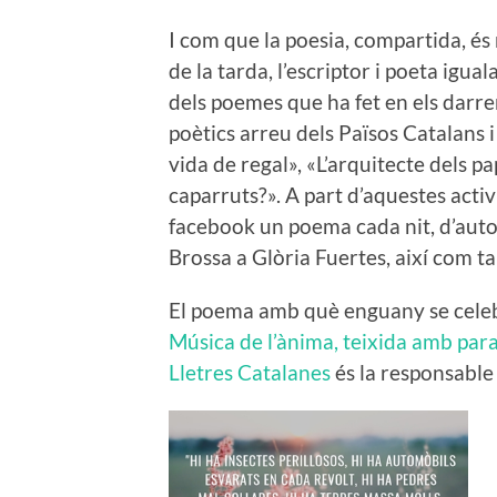
I com que la poesia, compartida, és 
de la tarda, l’escriptor i poeta igua
dels poemes que ha fet en els darr
poètics arreu dels Països Catalans i
vida de regal», «L’arquitecte dels pa
caparruts?». A part d’aquestes activ
facebook un poema cada nit, d’autor
Brossa a Glòria Fuertes, així com t
El poema amb què enguany se celeb
Música de l’ànima, teixida amb par
Lletres Catalanes
és la responsable 