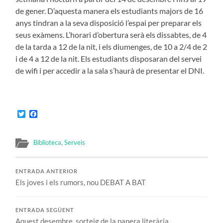
de gener. D’aquesta manera els estudiants majors de 16
anys tindran a la seva disposició l’espai per preparar els
seus exàmens. L’horari d’obertura serà els dissabtes, de 4
de la tarda a 12 de la nit, i els diumenges, de 10 a 2/4 de 2
i de 4 a 12 de la nit. Els estudiants disposaran del servei
de wifi i per accedir a la sala s’haurà de presentar el DNI.
Twitter
Facebook
Biblioteca
,
Serveis
ENTRADA ANTERIOR
Els joves i els rumors, nou DEBAT A BAT
ENTRADA SEGÜENT
Aquest desembre, sorteig de la panera literària