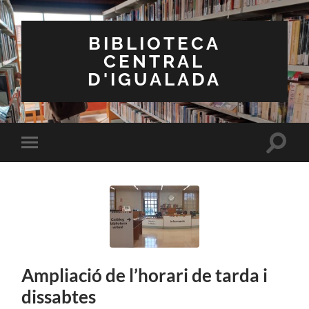
BIBLIOTECA
CENTRAL
D'IGUALADA
Toggle
Toggle
search
mobile
field
menu
Ampliació de l’horari de tarda i
dissabtes