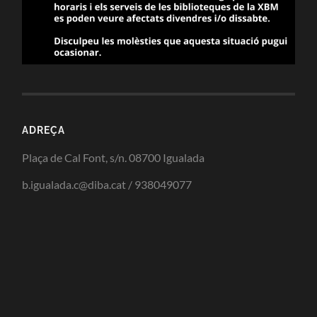
ADREÇA
Plaça de Cal Font, s/n. 08700 Igualada
b.igualada.c@diba.cat / 938049077