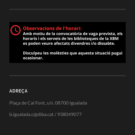
ADREÇA
Plaça de Cal Font, s/n. 08700 Igualada
b.igualada.c@diba.cat / 938049077