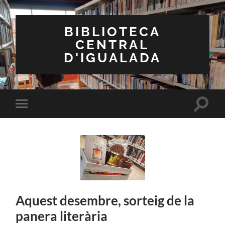
BIBLIOTECA
CENTRAL
D'IGUALADA
Toggle
Toggle
search
mobile
field
menu
Aquest desembre, sorteig de la
panera literària