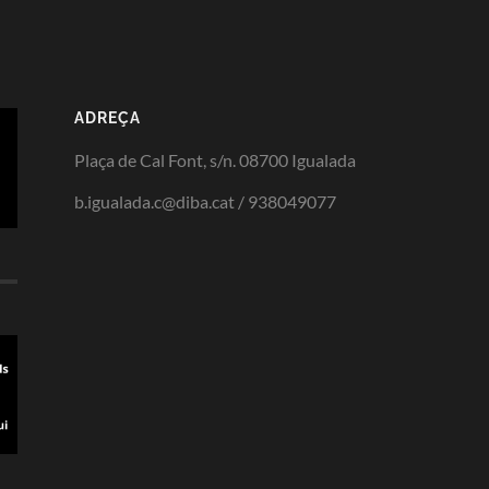
ADREÇA
Plaça de Cal Font, s/n. 08700 Igualada
b.igualada.c@diba.cat / 938049077