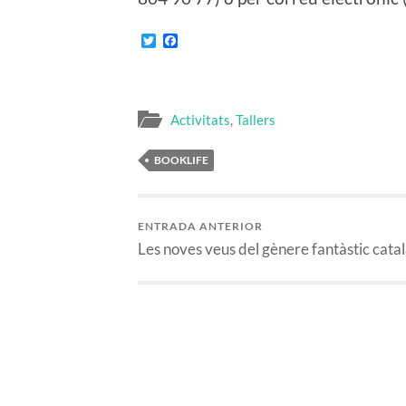
Twitter
Facebook
Activitats
,
Tallers
BOOKLIFE
ENTRADA ANTERIOR
Les noves veus del gènere fantàstic cata