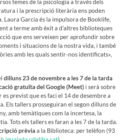
rsos temes de la psicologia a través dels
eratura i la prescripció literària ens poden
. Laura Garcia és la impulsora de Booklife,
ent a terme amb èxit a d’altres biblioteques
ficció que ens serveixen per aprofundir sobre
ents i situacions de la nostra vida, i també
ries amb les quals sentir-nos identificats»,
el
dilluns 23 de novembre a les 7 de la tarda
icació gratuïta del Google (Meet)
i serà sobre
ler es previst que es faci el 14 de desembre a
cia. Els tallers prosseguiran el segon dilluns de
juny, amb temàtiques com la incertesa, la
ia. Tots els tallers es faran a les 7 de la tarda.
cripció prèvia
a la Biblioteca: per telèfon (93
(
b.igualada.c@diba.cat
).