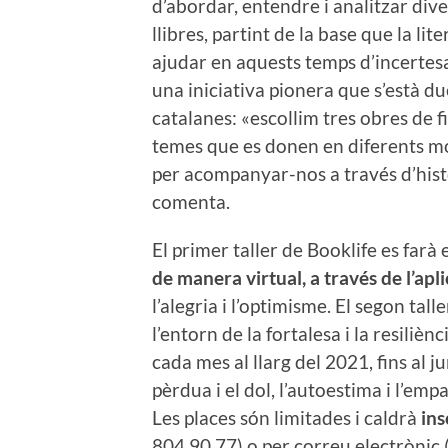
d’abordar, entendre i analitzar dive
llibres, partint de la base que la lit
ajudar en aquests temps d’incertesa
una iniciativa pionera que s’està du
catalanes: «escollim tres obres de 
temes que es donen en diferents mom
per acompanyar-nos a través d’histò
comenta.
El primer taller de Booklife es farà 
de manera virtual, a través de l’apl
l’alegria i l’optimisme. El segon tal
l’entorn de la fortalesa i la resilièn
cada mes al llarg del 2021, fins al 
pèrdua i el dol, l’autoestima i l’empat
Les places són limitades i caldrà
ins
804 90 77) o per correu electrònic 