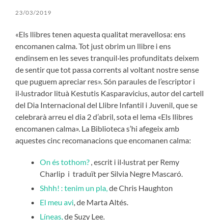
23/03/2019
«Els llibres tenen aquesta qualitat meravellosa: ens
encomanen calma. Tot just obrim un llibre i ens
endinsem en les seves tranquil·les profunditats deixem
de sentir que tot passa corrents al voltant nostre sense
que puguem apreciar res». Són paraules de l’escriptor i
il·lustrador lituà Kestutis Kasparavicius, autor del cartell
del Dia Internacional del Llibre Infantil i Juvenil, que se
celebrarà arreu el dia 2 d’abril, sota el lema «Els llibres
encomanen calma». La Biblioteca s’hi afegeix amb
aquestes cinc recomanacions que encomanen calma:
On és tothom?
, escrit i il·lustrat per Remy
Charlip i traduït per Silvia Negre Mascaró.
Shhh! : tenim un pla,
de Chris Haughton
El meu avi
, de Marta Altés.
Líneas,
de Suzy Lee.