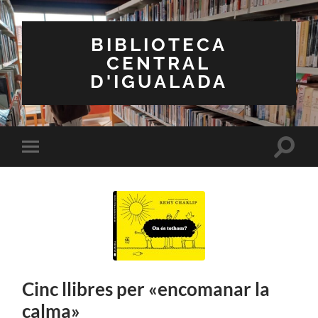
BIBLIOTECA
CENTRAL
D'IGUALADA
Toggle
Toggle
search
mobile
field
menu
Cinc llibres per «encomanar la
calma»