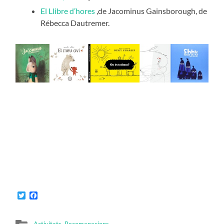
El Llibre d’hores
,de Jacominus Gainsborough, de
Rébecca Dautremer.
Twitter
Facebook
Activitats
,
Recomanacions