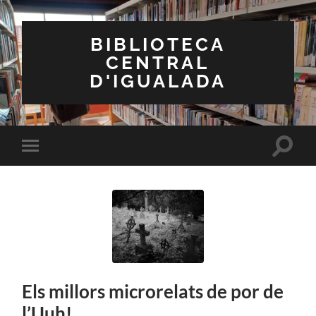
BIBLIOTECA
CENTRAL
D'IGUALADA
Toggle
Toggle
search
mobile
field
menu
Els millors microrelats de por de
l’Uuh!