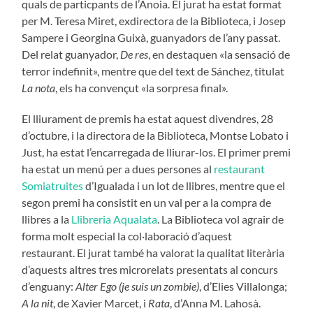
quals de particpants de l’Anoia. El jurat ha estat format
per M. Teresa Miret, exdirectora de la Biblioteca, i Josep
Sampere i Georgina Guixà, guanyadors de l’any passat.
Del relat guanyador,
De res
, en destaquen «la sensació de
terror indefinit», mentre que del text de Sánchez, titulat
La nota
, els ha convençut «la sorpresa final».
El lliurament de premis ha estat aquest divendres, 28
d’octubre, i la directora de la Biblioteca, Montse Lobato i
Just, ha estat l’encarregada de lliurar-los. El primer premi
ha estat un menú per a dues persones al
restaurant
Somiatruites
d’Igualada i un lot de llibres, mentre que el
segon premi ha consistit en un val per a la compra de
llibres a la
Llibreria Aqualata
. La Biblioteca vol agrair de
forma molt especial la col·laboració d’aquest
restaurant. El jurat també ha valorat la qualitat literària
d’aquests altres tres microrelats presentats al concurs
d’enguany:
Alter Ego (je suis un zombie)
, d’Elies Villalonga;
A la nit
, de Xavier Marcet, i
Rata
, d’Anna M. Lahosà.