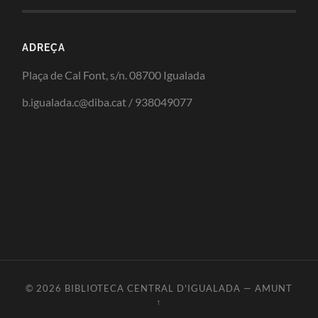
ADREÇA
Plaça de Cal Font, s/n. 08700 Igualada
b.igualada.c@diba.cat / 938049077
© 2026
BIBLIOTECA CENTRAL D'IGUALADA
—
AMUNT
↑