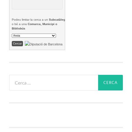
Podeu limitar la cerca a un
Subcatàleg
o bé a una
Comarca, Municipi o
Bibliobús
Cerca: