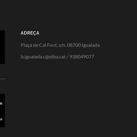
ADREÇA
Plaça de Cal Font, s/n. 08700 Igualada
b.igualada.c@diba.cat / 938049077