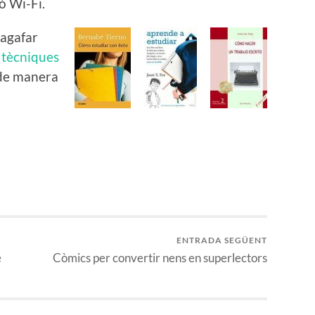
ó Wi-Fi.
 agafar
e
tècniques
 de manera
ENTRADA SEGÜENT
e
Còmics per convertir nens en superlectors