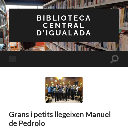
BIBLIOTECA
CENTRAL
D'IGUALADA
Toggle
Toggle
search
mobile
field
menu
Grans i petits llegeixen Manuel
de Pedrolo