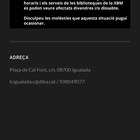
ADREÇA
Plaça de Cal Font, s/n. 08700 Igualada
b.igualada.c@diba.cat / 938049077