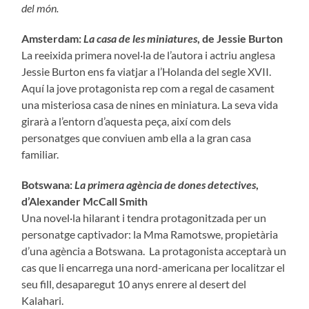
del món.
Amsterdam:
La casa de les miniatures
, de Jessie Burton
La reeixida primera novel·la de l’autora i actriu anglesa
Jessie Burton ens fa viatjar a l’Holanda del segle XVII.
Aquí la jove protagonista rep com a regal de casament
una misteriosa casa de nines en miniatura. La seva vida
girarà a l’entorn d’aquesta peça, així com dels
personatges que conviuen amb ella a la gran casa
familiar.
Botswana:
La primera agència de dones detectives
,
d’Alexander McCall Smith
Una novel·la hilarant i tendra protagonitzada per un
personatge captivador: la Mma Ramotswe, propietària
d’una agència a Botswana. La protagonista acceptarà un
cas que li encarrega una nord-americana per localitzar el
seu fill, desaparegut 10 anys enrere al desert del
Kalahari.