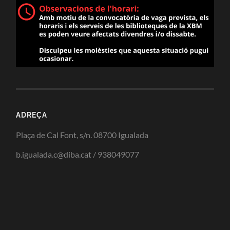
ADREÇA
Plaça de Cal Font, s/n. 08700 Igualada
b.igualada.c@diba.cat / 938049077