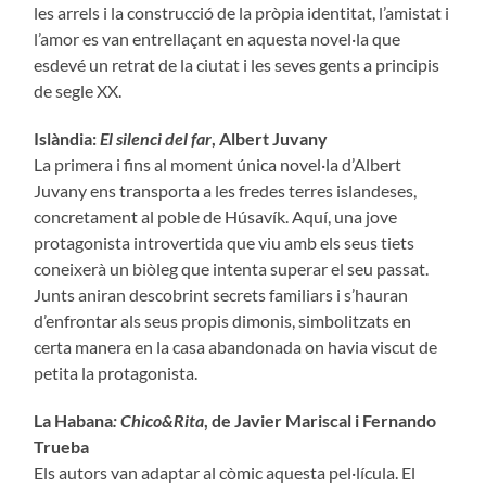
les arrels i la construcció de la pròpia identitat, l’amistat i
l’amor es van entrellaçant en aquesta novel·la que
esdevé un retrat de la ciutat i les seves gents a principis
de segle XX.
Islàndia:
El silenci del far
, Albert Juvany
La primera i fins al moment única novel·la d’Albert
Juvany ens transporta a les fredes terres islandeses,
concretament al poble de Húsavík. Aquí, una jove
protagonista introvertida que viu amb els seus tiets
coneixerà un biòleg que intenta superar el seu passat.
Junts aniran descobrint secrets familiars i s’hauran
d’enfrontar als seus propis dimonis, simbolitzats en
certa manera en la casa abandonada on havia viscut de
petita la protagonista.
La Habana
: Chico&Rita
, de Javier Mariscal i Fernando
Trueba
Els autors van adaptar al còmic aquesta pel·lícula. El