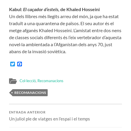
Kabul:
El caçador d’estels
, de Khaled Hosseini
Un dels llibres més llegits arreu del món, ja que ha estat
traduït a una quarantena de països. El seu autor és el
metge afganès Khaled Hosseini. L’amistat entre dos nens
de classes socials diferents és l’eix vertebrador d’aquesta
novel·la ambientada a l’Afganistan dels anys 70, just
abans de la invasió soviètica.
Twitter
Facebook
Col·lecció
,
Recomanacions
RECOMANACIONS
ENTRADA ANTERIOR
Un juliol ple de viatges en l’espai i el temps