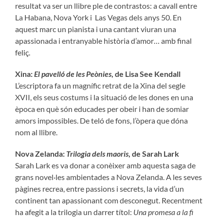
resultat va ser un llibre ple de contrastos: a cavall entre
La Habana, Nova York i Las Vegas dels anys 50. En
aquest marc un pianista i una cantant viuran una
apassionada i entranyable història d’amor… amb final
feliç.
Xina:
El pavelló de les Peònies
, de Lisa See Kendall
L’escriptora fa un magnífic retrat de la Xina del segle
XVII, els seus costums i la situació de les dones en una
època en què són educades per obeir i han de somiar
amors impossibles. De teló de fons, l’òpera que dóna
nom al llibre.
Nova Zelanda:
Trilogia dels maoris
, de Sarah Lark
Sarah Lark es va donar a conèixer amb aquesta saga de
grans novel·les ambientades a Nova Zelanda. A les seves
pàgines recrea, entre passions i secrets, la vida d’un
continent tan apassionant com desconegut. Recentment
ha afegit a la trilogia un darrer títol:
Una promesa a la fi