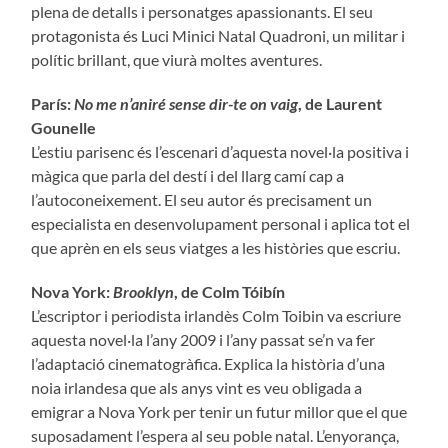
plena de detalls i personatges apassionants. El seu
protagonista és Luci Minici Natal Quadroni, un militar i
polític brillant, que viurà moltes aventures.
París:
No me n’aniré sense dir-te on vaig
, de Laurent
Gounelle
L’estiu parisenc és l’escenari d’aquesta novel·la positiva i
màgica que parla del destí i del llarg camí cap a
l’autoconeixement. El seu autor és precisament un
especialista en desenvolupament personal i aplica tot el
que aprèn en els seus viatges a les històries que escriu.
Nova York:
Brooklyn
, de Colm Tóibín
L’escriptor i periodista irlandès Colm Toibin va escriure
aquesta novel·la l’any 2009 i l’any passat se’n va fer
l’adaptació cinematogràfica. Explica la història d’una
noia irlandesa que als anys vint es veu obligada a
emigrar a Nova York per tenir un futur millor que el que
suposadament l’espera al seu poble natal. L’enyorança,