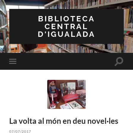
BIBLIOTECA
CENTRAL
D'IGUALADA
Toggle
Toggle
search
mobile
field
menu
La volta al món en deu novel·les
07/07/2017