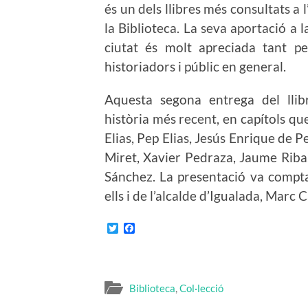
és un dels llibres més consultats a 
la Biblioteca. La seva aportació a l
ciutat és molt apreciada tant p
historiadors i públic en general.
Aquesta segona entrega del llibr
història més recent, en capítols qu
Elias, Pep Elias,
Jesús Enrique de Pe
Miret, Xavier Pedraza, Jaume Riba,
Sánchez. La presentació va compta
ells i de l’alcalde d’Igualada, Marc C
Twitter
Facebook
Biblioteca
,
Col·lecció