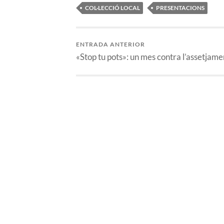
COL·LECCIÓ LOCAL
PRESENTACIONS
ENTRADA ANTERIOR
«Stop tu pots»: un mes contra l’assetjame