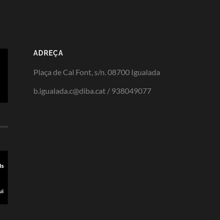
ADREÇA
Plaça de Cal Font, s/n. 08700 Igualada
b.igualada.c@diba.cat / 938049077