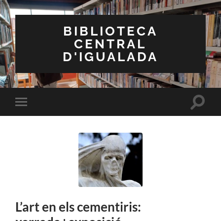
BIBLIOTECA
CENTRAL
D'IGUALADA
Toggle
Toggle
search
mobile
field
menu
L’art en els cementiris: