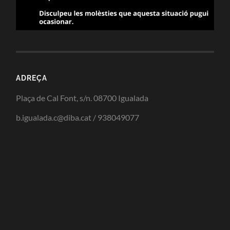
ADREÇA
Plaça de Cal Font, s/n. 08700 Igualada
b.igualada.c@diba.cat / 938049077