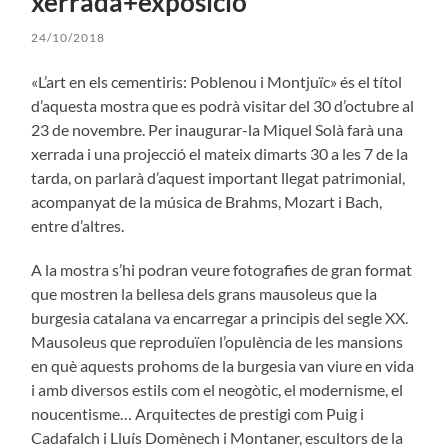
xerrada+exposició
24/10/2018
«L’art en els cementiris: Poblenou i Montjuïc» és el títol
d’aquesta mostra que es podrà visitar del 30 d’octubre al
23 de novembre. Per inaugurar-la Miquel Solà farà una
xerrada i una projecció el mateix dimarts 30 a les 7 de la
tarda, on parlarà d’aquest important llegat patrimonial,
acompanyat de la música de Brahms, Mozart i Bach,
entre d’altres.
A la mostra s’hi podran veure fotografies de gran format
que mostren la bellesa dels grans mausoleus que la
burgesia catalana va encarregar a principis del segle XX.
Mausoleus que reproduïen l’opulència de les mansions
en què aquests prohoms de la burgesia van viure en vida
i amb diversos estils com el neogòtic, el modernisme, el
noucentisme… Arquitectes de prestigi com Puig i
Cadafalch i Lluís Domènech i Montaner, escultors de la