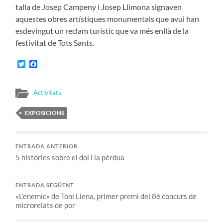
talla de Josep Campeny i Josep Llimona signaven
aquestes obres artístiques monumentals que avui han
esdevingut un reclam turístic que va més enllà de la
festivitat de Tots Sants.
Twitter
Facebook
Activitats
EXPOSICIONS
ENTRADA ANTERIOR
5 històries sobre el dol i la pèrdua
ENTRADA SEGÜENT
«L’enemic» de Toni Llena, primer premi del 8è concurs de
microrelats de por