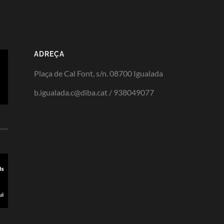
ADREÇA
Plaça de Cal Font, s/n. 08700 Igualada
b.igualada.c@diba.cat / 938049077