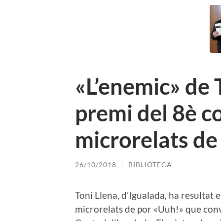
«L’enemic» de 
premi del 8è c
microrelats de
26/10/2018
/
BIBLIOTECA
Toni Llena, d’Igualada, ha resultat
microrelats de por «Uuh!» que conv