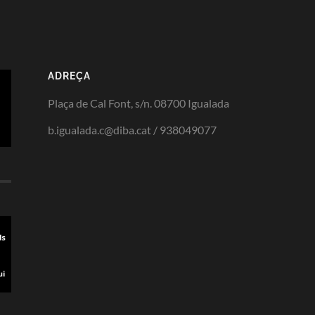
ADREÇA
Plaça de Cal Font, s/n. 08700 Igualada
b.igualada.c@diba.cat / 938049077