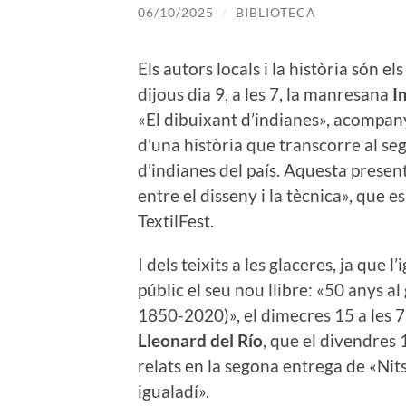
06/10/2025
/
BIBLIOTECA
Els autors locals i la història són e
dijous dia 9, a les 7, la manresana
I
«El dibuixant d’indianes», acompany
d’una història que transcorre al segl
d’indianes del país. Aquesta presen
entre el disseny i la tècnica», que es
TextilFest.
I dels teixits a les glaceres, ja que l
públic el seu nou llibre: «50 anys a
1850-2020)», el dimecres 15 a les 7.
Lleonard del Río
, que el divendres 
relats en la segona entrega de «Nit
igualadí».