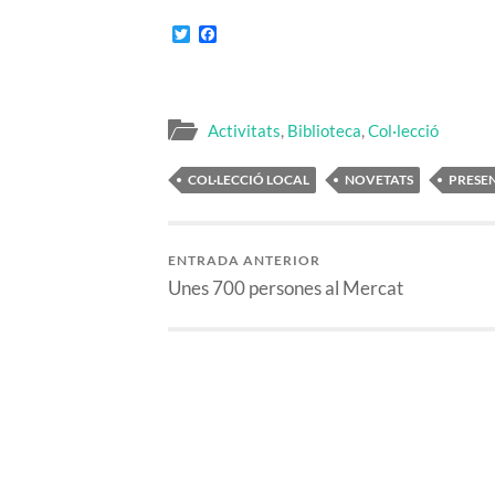
Twitter
Facebook
Activitats
,
Biblioteca
,
Col·lecció
COL·LECCIÓ LOCAL
NOVETATS
PRESE
ENTRADA ANTERIOR
Unes 700 persones al Mercat