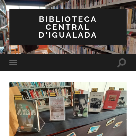
BIBLIOTECA
CENTRAL
D'IGUALADA
Toggle
Toggle
search
mobile
field
menu