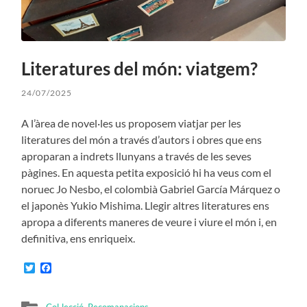
Literatures del món: viatgem?
24/07/2025
A l’àrea de novel·les us proposem viatjar per les
literatures del món a través d’autors i obres que ens
aproparan a indrets llunyans a través de les seves
pàgines. En aquesta petita exposició hi ha veus com el
noruec Jo Nesbo, el colombià Gabriel García Márquez o
el japonès Yukio Mishima. Llegir altres literatures ens
apropa a diferents maneres de veure i viure el món i, en
definitiva, ens enriqueix.
Twitter
Facebook