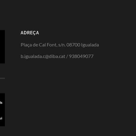
ADREÇA
Plaça de Cal Font, s/n. 08700 Igualada
b.igualada.c@diba.cat / 938049077