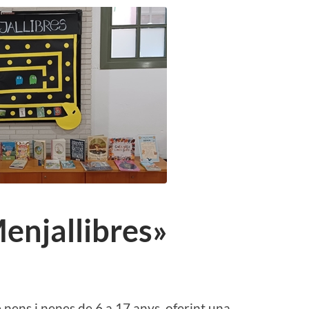
enjallibres»
 nens i nenes de 6 a 17 anys, oferint una