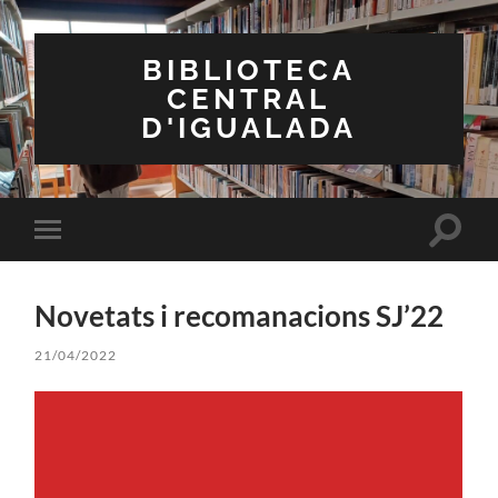
BIBLIOTECA
CENTRAL
D'IGUALADA
Toggle
Toggle
search
mobile
field
menu
Novetats i recomanacions SJ’22
21/04/2022