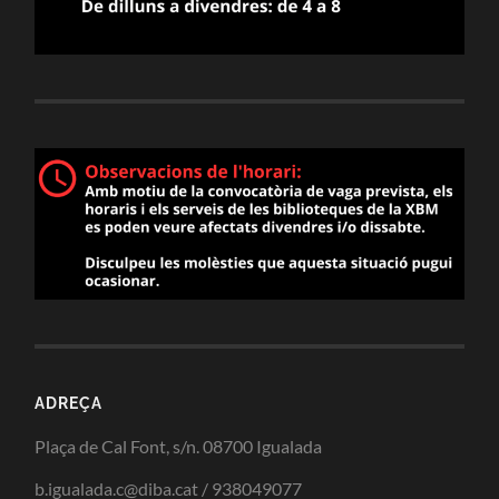
ADREÇA
Plaça de Cal Font, s/n. 08700 Igualada
b.igualada.c@diba.cat / 938049077