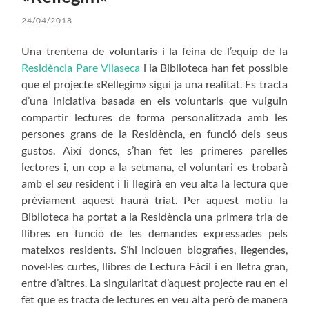
24/04/2018
Una trentena de voluntaris i la feina de l’equip de la
Residència Pare Vilaseca
i la Biblioteca han fet possible
que el projecte «Rellegim» sigui ja una realitat. Es tracta
d’una iniciativa basada en els voluntaris que vulguin
compartir lectures de forma personalitzada amb les
persones grans de la Residència, en funció dels seus
gustos. Així doncs, s’han fet les primeres parelles
lectores i, un cop a la setmana, el voluntari es trobarà
amb el
seu
resident i li llegirà en veu alta la lectura que
prèviament aquest haurà triat. Per aquest motiu la
Biblioteca ha portat a la Residència una primera tria de
llibres en funció de les demandes expressades pels
mateixos residents. S’hi inclouen biografies, llegendes,
novel·les curtes, llibres de Lectura Fàcil i en lletra gran,
entre d’altres. La singularitat d’aquest projecte rau en el
fet que es tracta de lectures en veu alta però de manera