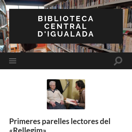
BIBLIOTECA
CENTRAL
D'IGUALADA
Toggle
Toggle
search
mobile
field
menu
Primeres parelles lectores del
«Rellegim»