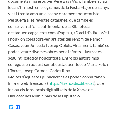
documents impresos per Pere Bas i Vich. També en clau
local s’hi mostren programes de la Festa Major dels anys
vint i trenta amb un disseny clarament noucentista.
Pel que fa a les revistes catalanes, que també es
conserven al fons patrimonial de la Biblioteca,
destaquen capçaleres com «Papitu», «D’ací i d’allà» i «Vell
i nou», on col·laboraven artistes del renom de Ramon
Casas, Joan Junceda i Josep Obiols. Finalment, també es
poden veure diverses obres per a infants il·lustrades
seguint l’estètica noucentista. Entre els autors més
coneguts en aquest sentit destaquen Josep Maria Folch
i Torres, Josep Carner i Carles Riba.
Moltes d’aquestes publicacions es poden consultar en
línia al web Trencadís (
https://trencadis.diba.cat
), que
inclou els fons locals digitalitzats de la Xarxa de
Biblioteques Municipals de la Diputació.
Twitter
Facebook