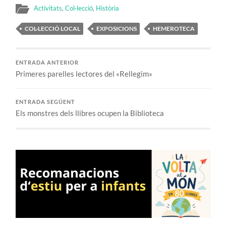
Activitats
,
Col·lecció
,
Història
COL·LECCIÓ LOCAL
EXPOSICIONS
HEMEROTECA
ENTRADA ANTERIOR
Primeres parelles lectores del «Rellegim»
ENTRADA SEGÜENT
Els monstres dels llibres ocupen la Biblioteca