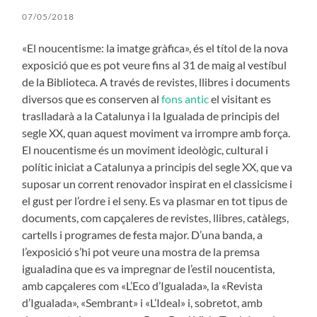
07/05/2018
«El noucentisme: la imatge gràfica», és el títol de la nova
exposició que es pot veure fins al 31 de maig al vestíbul
de la Biblioteca. A través de revistes, llibres i documents
diversos que es conserven al
fons antic
el visitant es
traslladarà a la Catalunya i la Igualada de principis del
segle XX, quan aquest moviment va irrompre amb força.
El noucentisme és un moviment ideològic, cultural i
polític iniciat a Catalunya a principis del segle XX, que va
suposar un corrent renovador inspirat en el classicisme i
el gust per l’ordre i el seny. Es va plasmar en tot tipus de
documents, com capçaleres de revistes, llibres, catàlegs,
cartells i programes de festa major. D’una banda, a
l’exposició s’hi pot veure una mostra de la premsa
igualadina que es va impregnar de l’estil noucentista,
amb capçaleres com «L’Eco d’Igualada», la «Revista
d’Igualada», «Sembrant» i «L’Ideal» i, sobretot, amb