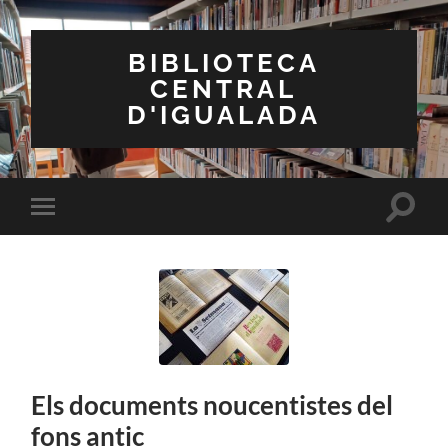
BIBLIOTECA
CENTRAL
D'IGUALADA
Toggle
Toggle
search
mobile
field
menu
Els documents noucentistes del
fons antic