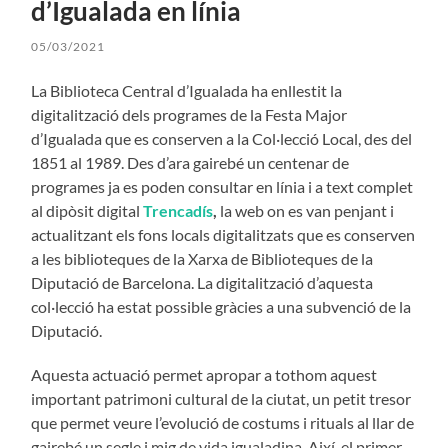
d’Igualada en línia
05/03/2021
La Biblioteca Central d’Igualada ha enllestit la
digitalització dels programes de la Festa Major
d’Igualada que es conserven a la Col·lecció Local, des del
1851 al 1989. Des d’ara gairebé un centenar de
programes ja es poden consultar en línia i a text complet
al dipòsit digital
Trencadís
,
la web on es van penjant i
actualitzant els fons locals digitalitzats que es conserven
a les biblioteques de la Xarxa de Biblioteques de la
Diputació de Barcelona. La digitalització d’aquesta
col·lecció ha estat possible gràcies a una subvenció de la
Diputació.
Aquesta actuació permet apropar a tothom aquest
important patrimoni cultural de la ciutat, un petit tresor
que permet veure l’evolució de costums i rituals al llar de
gairebé un segle i mig de vida igualadina. Així, el primer