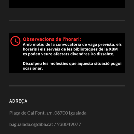
ADREÇA
Plaça de Cal Font, s/n. 08700 Igualada
b.igualada.c@diba.cat / 938049077