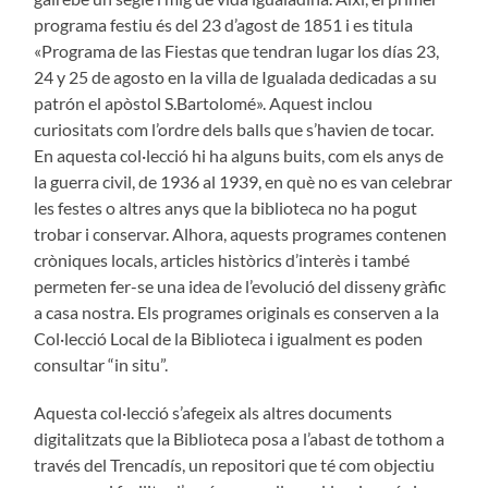
programa festiu és del 23 d’agost de 1851 i es titula
«Programa de las Fiestas que tendran lugar los días 23,
24 y 25 de agosto en la villa de Igualada dedicadas a su
patrón el apòstol S.Bartolomé». Aquest inclou
curiositats com l’ordre dels balls que s’havien de tocar.
En aquesta col·lecció hi ha alguns buits, com els anys de
la guerra civil, de 1936 al 1939, en què no es van celebrar
les festes o altres anys que la biblioteca no ha pogut
trobar i conservar. Alhora, aquests programes contenen
cròniques locals, articles històrics d’interès i també
permeten fer-se una idea de l’evolució del disseny gràfic
a casa nostra. Els programes originals es conserven a la
Col·lecció Local de la Biblioteca i igualment es poden
consultar “in situ”.
Aquesta col·lecció s’afegeix als altres documents
digitalitzats que la Biblioteca posa a l’abast de tothom a
través del Trencadís, un repositori que té com objectiu