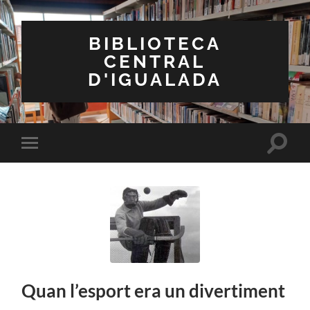
BIBLIOTECA
CENTRAL
D'IGUALADA
Toggle
Toggle
search
mobile
field
menu
Quan l’esport era un divertiment