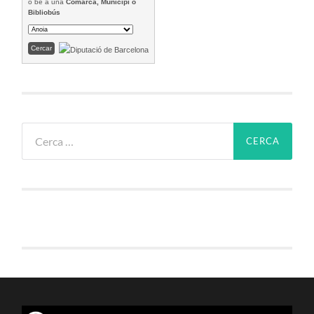
o bé a una
Comarca, Municipi o
Bibliobús
Cerca: