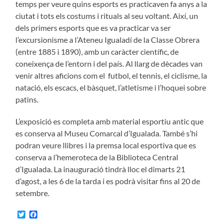
temps per veure quins esports es practicaven fa anys a la
ciutat i tots els costums i rituals al seu voltant. Així, un
dels primers esports que es va practicar va ser
l’excursionisme a l’Ateneu Igualadí de la Classe Obrera
(entre 1885 i 1890), amb un caràcter científic, de
coneixença de l’entorn i del país. Al llarg de dècades van
venir altres aficions com el futbol, el tennis, el ciclisme, la
natació, els escacs, el bàsquet, l’atletisme i l’hoquei sobre
patins.
L’exposició es completa amb material esportiu antic que
es conserva al Museu Comarcal d’Igualada. També s’hi
podran veure llibres i la premsa local esportiva que es
conserva a l’hemeroteca de la Biblioteca Central
d’Igualada. La inauguració tindrà lloc el dimarts 21
d’agost, a les 6 de la tarda i es podrà visitar fins al 20 de
setembre.
Twitter
Facebook