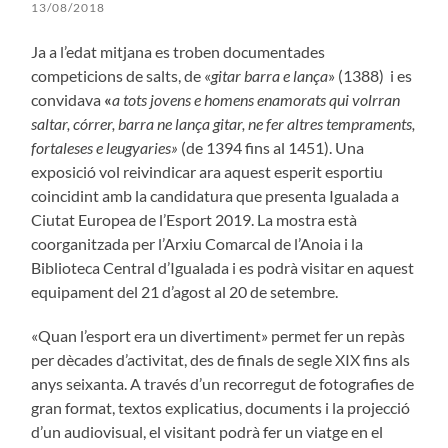
13/08/2018
Ja a l’edat mitjana es troben documentades
competicions de salts, de «
gitar barra e lança
» (1388) i es
convidava
«
a tots jovens e homens enamorats qui volrran
saltar, córrer, barra ne lança gitar, ne fer altres tempraments,
fortaleses e leugyaries»
(de 1394 fins al 1451). Una
exposició vol reivindicar ara aquest esperit esportiu
coincidint amb la candidatura que presenta Igualada a
Ciutat Europea de l’Esport 2019. La mostra està
coorganitzada per l’Arxiu Comarcal de l’Anoia i la
Biblioteca Central d’Igualada i es podrà visitar en aquest
equipament del 21 d’agost al 20 de setembre.
«Quan l’esport era un divertiment» permet fer un repàs
per dècades d’activitat, des de finals de segle XIX fins als
anys seixanta. A través d’un recorregut de fotografies de
gran format, textos explicatius, documents i la projecció
d’un audiovisual, el visitant podrà fer un viatge en el