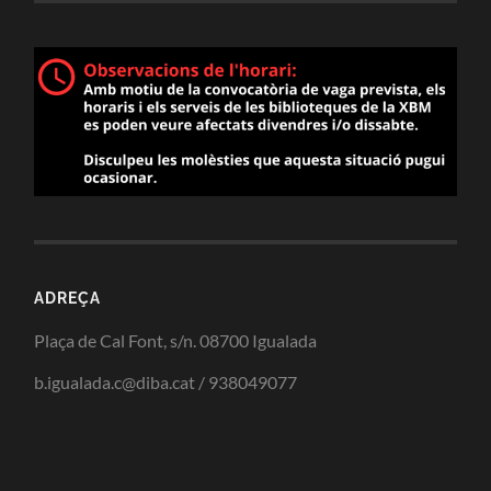
ADREÇA
Plaça de Cal Font, s/n. 08700 Igualada
b.igualada.c@diba.cat / 938049077