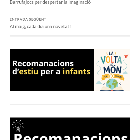
Barrufajocs per despertar la imaginació
ENTRADA SEGÜENT
Al maig, cada dia una novetat!