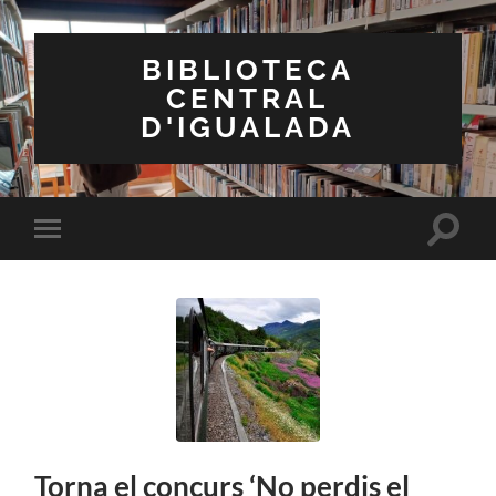
BIBLIOTECA
CENTRAL
D'IGUALADA
Toggle
Toggle
search
mobile
field
menu
Torna el concurs ‘No perdis el