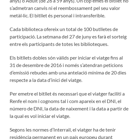
anys) o Adult (de 26 a 59 anys). Un cop emès el bitllet no
s’admetran canvis ni el reembossament pel seu valor
metàl·lic. El bitllet és personal i intransferible.
Cada biblioteca ofereix un total de 100 butlletes de
participació. La setmana del 27 de juny es farà el sorteig
entre els participants de totes les biblioteques.
Els bitllets dobles són vàlids per iniciar el viatge fins al
31 de desembre de 2016 i només s’atendran peticions
d’emissió rebudes amb una antelació mínima de 20 dies
respecte a la data d’inici del viatge.
Per emetre el bitllet és necessari que el viatger faciliti a
Renfe el nom i cognoms tal i com apareix en el DNI, el
número de DNI, la data de naixement i la data a partir de
la qual es vol iniciar el viatge.
Segons les normes d’Interrail, el viatger ha de tenir
residència permanent en un país europeu durant