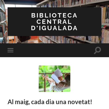
BIBLIOTECA
CENTRAL
D'IGUALADA
Toggle
Toggle
search
mobile
field
menu
Al maig, cada dia una novetat!