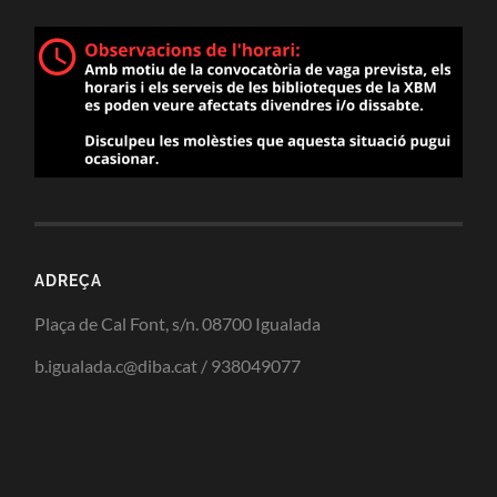
ADREÇA
Plaça de Cal Font, s/n. 08700 Igualada
b.igualada.c@diba.cat / 938049077