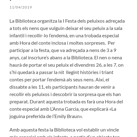
11/04/2019
La Biblioteca organitza la I Festa dels peluixos adreçada
a tots els nens que vulguin deixar el seu peluix a la sala
infantil i recollir-lo l’endemà, en una trobada especial
amb Hora del conte inclosa i moltes sorpreses. Per
participar a la festa, que va adreçada a nens de 3 a 9
anys, cal inscriure’s abans a la Biblioteca. El nen o nena
haurà de portar el seu peluix el divendres 26, a les 7, on
s’hi quedarà a passar la nit llegint històries i triant
contes per portar l’endemà als seus nens. Així, el
dissabte a les 11, els participants hauran de venir a
recollir els peluixos i descobrir la sorpresa que els han
preparat. Durant aquesta trobada es farà una Hora del
conte especial amb L’Anna Garcia, que explicarà «La
joguina preferida de l’Emily Braun».
Amb aquesta festa la Biblioteca vol establir un vincle
més especial amb els infants, a partir d’un objecte tan