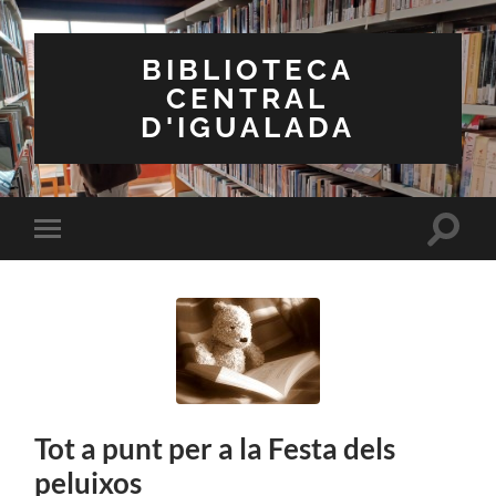
BIBLIOTECA
CENTRAL
D'IGUALADA
Toggle
Toggle
search
mobile
field
menu
Tot a punt per a la Festa dels
peluixos