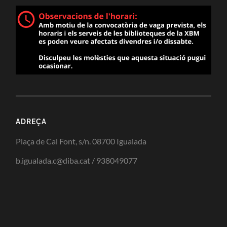
ADREÇA
Plaça de Cal Font, s/n. 08700 Igualada
b.igualada.c@diba.cat / 938049077