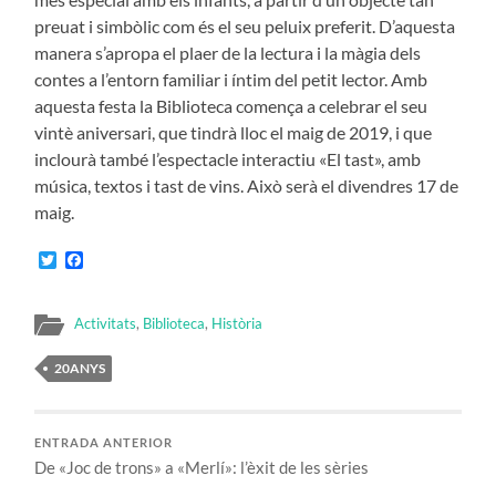
preuat i simbòlic com és el seu peluix preferit. D’aquesta
manera s’apropa el plaer de la lectura i la màgia dels
contes a l’entorn familiar i íntim del petit lector. Amb
aquesta festa la Biblioteca comença a celebrar el seu
vintè aniversari, que tindrà lloc el maig de 2019, i que
inclourà també l’espectacle interactiu «El tast», amb
música, textos i tast de vins. Això serà el divendres 17 de
maig.
Twitter
Facebook
Activitats
,
Biblioteca
,
Història
20ANYS
ENTRADA ANTERIOR
De «Joc de trons» a «Merlí»: l’èxit de les sèries