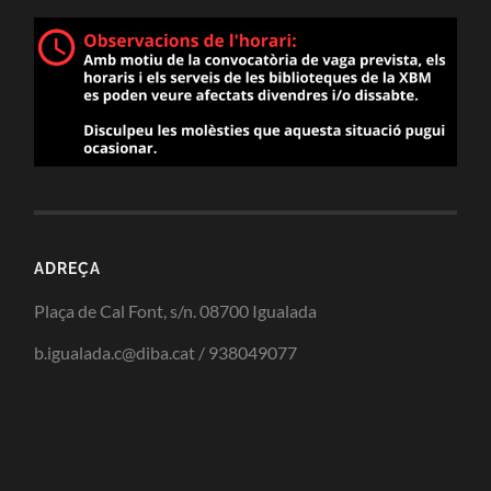
ADREÇA
Plaça de Cal Font, s/n. 08700 Igualada
b.igualada.c@diba.cat / 938049077