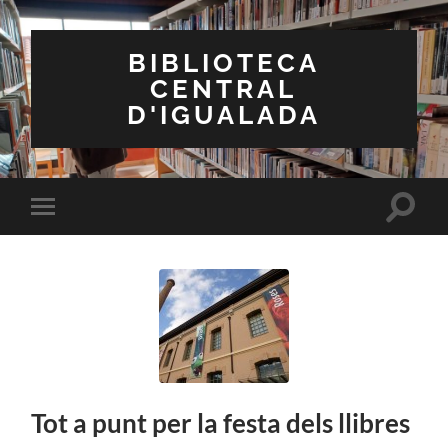
BIBLIOTECA
CENTRAL
D'IGUALADA
Toggle
Toggle
search
mobile
field
menu
Tot a punt per la festa dels llibres